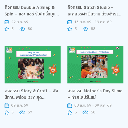
กิจกรรม Double A Snap &
กิจกรรม Stitch Studio -
Spin – แชะ แชร์ รับสิทธิ์หมุนกา
เสกสรรผ้าผืนงาม ด้วยจักรเย็บ
ชาปอง
ผ้าคู่ใจ
22 ส.ค. 69
13 ส.ค. 69 - 19 ส.ค. 69
5
80
5
88
กิจกรรม Story & Craft – ฟัง
กิจกรรม Mother's Day Slime
นิทาน พร้อม DIY สุด
– ทำสไลม์วันแม่
สร้างสรรค์
09 ส.ค. 69
08 ส.ค. 69 - 09 ส.ค. 69
5
57
5
50