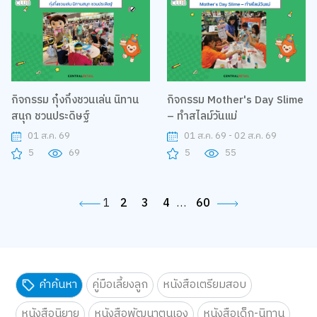
กิจกรรม กุ๋งกิ๋งชวนเล่น นิทาน
กิจกรรม Mother's Day Slime
สนุก ชวนประดิษฐ์
– ทำสไลม์วันแม่
01 ส.ค. 69
01 ส.ค. 69 - 02 ส.ค. 69
5
69
5
55
1
2
3
4
…
60
คำค้นหา
คู่มือเลี้ยงลูก
หนังสือเตรียมสอบ
หนังสือนิยาย
หนังสือพัฒนาตนเอง
หนังสือเด็ก-นิทาน