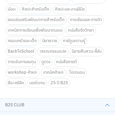
มังงะ
ศิลปะสำหรับเด็ก
ศิลปะและงานฝีมือ
ของเล่นเสริมพัฒนาการสำหรับเด็ก
การเรียนและการติว
เทคนิคการเรียนเพื่อพัฒนาตนเอง
หนังสือจิตวิทยา
ครอบครัวและเด็ก
นิยายวาย
การ์ตูนความรู้
BackToSchool
วรรณกรรมแปล
นิยายสืบสวน-ลี้ลับ
การเงินการลงทุน
ดูดวง
หนังสือขายดี
workshop-ศิลปะ
เทคนิคศิลปะ
โปเกมอน
สีอะคริลิค
บอร์ดเกม
25 ปี B2S
B2S CLUB