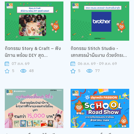
กิจกรรม Story & Craft – ฟัง
กิจกรรม Stitch Studio -
นิทาน พร้อม DIY สุด
เสกสรรผ้าผืนงาม ด้วยจักรเย็บ
สร้างสรรค์
ผ้าคู่ใจ
07 ส.ค. 69
06 ส.ค. 69 - 09 ส.ค. 69
5
48
5
77