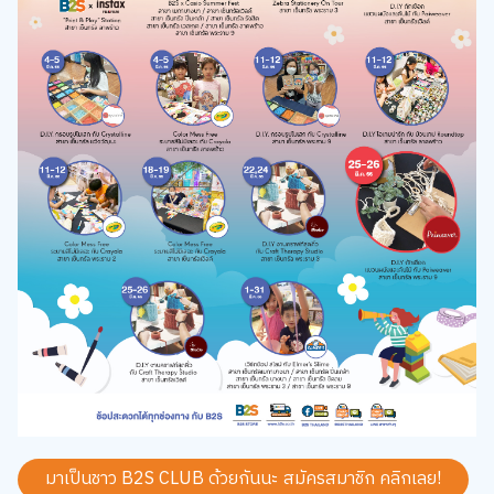
มาเป็นชาว B2S CLUB ด้วยกันนะ สมัครสมาชิก
คลิกเลย!