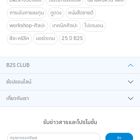
BackToSchool
วรรณกรรมแปล
นิยายสืบสวน-ลี้ลับ
การเงินการลงทุน
ดูดวง
หนังสือขายดี
workshop-ศิลปะ
เทคนิคศิลปะ
โปเกมอน
สีอะคริลิค
บอร์ดเกม
25 ปี B2S
B2S CLUB
ช้อปออนไลน์
เกี่ยวกับเรา
รับข่าวสารและโปรโมชั่น
ส่ง