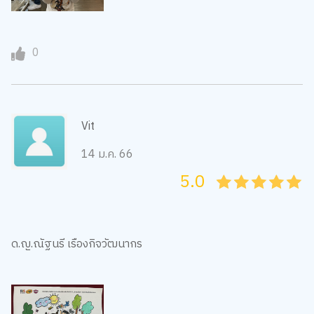
0
Vit
14 ม.ค. 66
5.0
05
1
15
2
25
3
35
4
45
5
ด.ญ.ณัฐนรี เรืองกิจวัฒนากร