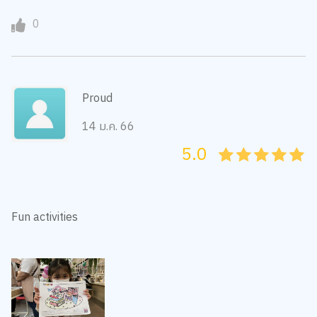
0
Proud
14 ม.ค. 66
5.0
05
1
15
2
25
3
35
4
45
5
Fun activities