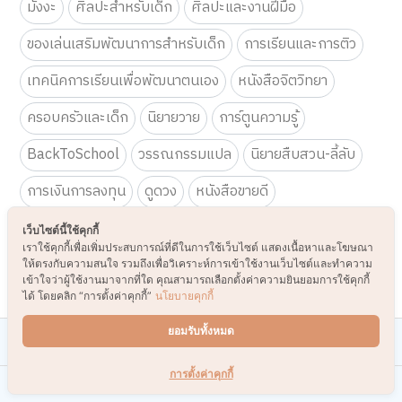
มังงะ
ศิลปะสำหรับเด็ก
ศิลปะและงานฝีมือ
ของเล่นเสริมพัฒนาการสำหรับเด็ก
การเรียนและการติว
เทคนิคการเรียนเพื่อพัฒนาตนเอง
หนังสือจิตวิทยา
ครอบครัวและเด็ก
นิยายวาย
การ์ตูนความรู้
BackToSchool
วรรณกรรมแปล
นิยายสืบสวน-ลี้ลับ
การเงินการลงทุน
ดูดวง
หนังสือขายดี
workshop-ศิลปะ
เทคนิคศิลปะ
โปเกมอน
เว็บไซต์นี้ใช้คุกกี้
เราใช้คุกกี้เพื่อเพิ่มประสบการณ์ที่ดีในการใช้เว็บไซต์ แสดงเนื้อหาและโฆษณา
สีอะคริลิค
บอร์ดเกม
25 ปี B2S
ให้ตรงกับความสนใจ รวมถึงเพื่อวิเคราะห์การเข้าใช้งานเว็บไซต์และทำความ
เข้าใจว่าผู้ใช้งานมาจากที่ใด คุณสามารถเลือกตั้งค่าความยินยอมการใช้คุกกี้
ได้ โดยคลิก “การตั้งค่าคุกกี้”
นโยบายคุกกี้
ยอมรับทั้งหมด
B2S CLUB
การตั้งค่าคุกกี้
ช้อปออนไลน์