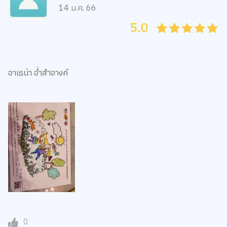
14 ม.ค. 66
5.0
05
1
15
2
25
3
35
4
45
5
อาเธน่า อ่ำสำอางค์
0