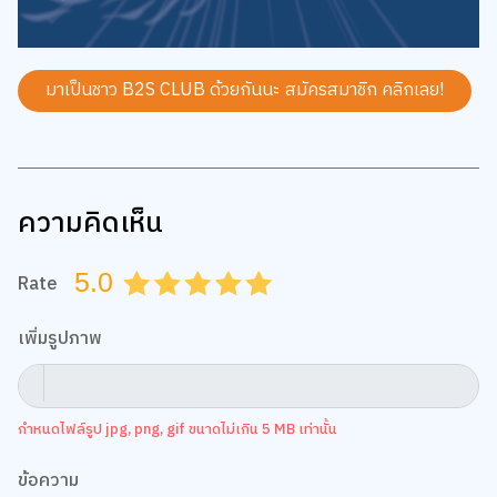
มาเป็นชาว B2S CLUB ด้วยกันนะ สมัครสมาชิก
คลิกเลย!
ความคิดเห็น
5.0
Rate
0.5
1.0
1.5
2.0
2.5
3.0
3.5
4.0
4.5
5.0
เพิ่มรูปภาพ
กำหนดไฟล์รูป jpg, png, gif ขนาดไม่เกิน 5 MB เท่านั้น
ข้อความ