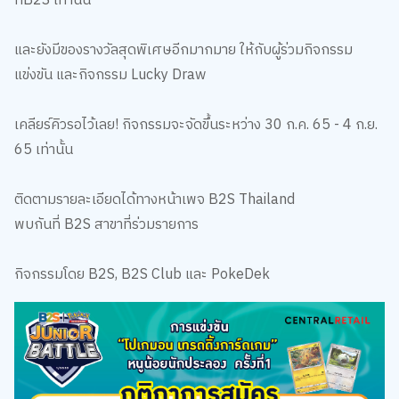
ที่
B2S
เท่านั้น
และยังมีของรางวัลสุดพิเศษอีกมากมาย
ให้กับผู้ร่วมกิจกรรม
แข่งขัน
และกิจกรรม
Lucky Draw
เคลียร์คิวรอไว้เลย
!
กิจกรรมจะจัดขึ้นระหว่าง
30
ก
.
ค
. 65 - 4
ก
.
ย
.
65
เท่านั้น
ติดตามรายละเอียดได้ทางหน้าเพจ
B2S Thailand
พบกันที่
B2S
สาขาที่ร่วมรายการ
กิจกรรมโดย
B2S, B2S Club
และ
PokeDek