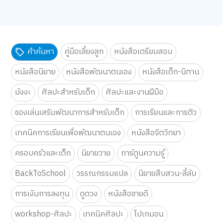
คำค้นหา
คู่มือเลี้ยงลูก
หนังสือเตรียมสอบ
หนังสือนิยาย
หนังสือพัฒนาตนเอง
หนังสือเด็ก-นิทาน
มังงะ
ศิลปะสำหรับเด็ก
ศิลปะและงานฝีมือ
ของเล่นเสริมพัฒนาการสำหรับเด็ก
การเรียนและการติว
เทคนิคการเรียนเพื่อพัฒนาตนเอง
หนังสือจิตวิทยา
ครอบครัวและเด็ก
นิยายวาย
การ์ตูนความรู้
BackToSchool
วรรณกรรมแปล
นิยายสืบสวน-ลี้ลับ
การเงินการลงทุน
ดูดวง
หนังสือขายดี
workshop-ศิลปะ
เทคนิคศิลปะ
โปเกมอน