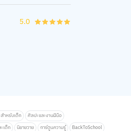
5.0
05
1
15
2
25
3
35
4
45
5
ะสำหรับเด็ก
ศิลปะและงานฝีมือ
ะเด็ก
นิยายวาย
การ์ตูนความรู้
BackToSchool