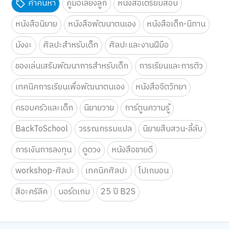
คำค้นหา
คู่มือเลี้ยงลูก
หนังสือเตรียมสอบ
หนังสือนิยาย
หนังสือพัฒนาตนเอง
หนังสือเด็ก-นิทาน
มังงะ
ศิลปะสำหรับเด็ก
ศิลปะและงานฝีมือ
ของเล่นเสริมพัฒนาการสำหรับเด็ก
การเรียนและการติว
เทคนิคการเรียนเพื่อพัฒนาตนเอง
หนังสือจิตวิทยา
ครอบครัวและเด็ก
นิยายวาย
การ์ตูนความรู้
BackToSchool
วรรณกรรมแปล
นิยายสืบสวน-ลี้ลับ
การเงินการลงทุน
ดูดวง
หนังสือขายดี
workshop-ศิลปะ
เทคนิคศิลปะ
โปเกมอน
สีอะคริลิค
บอร์ดเกม
25 ปี B2S