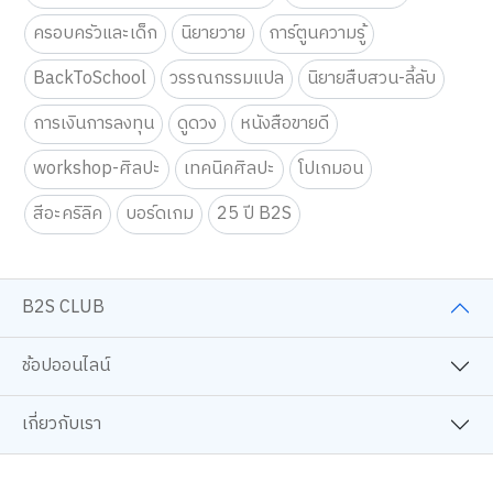
ครอบครัวและเด็ก
นิยายวาย
การ์ตูนความรู้
BackToSchool
วรรณกรรมแปล
นิยายสืบสวน-ลี้ลับ
การเงินการลงทุน
ดูดวง
หนังสือขายดี
workshop-ศิลปะ
เทคนิคศิลปะ
โปเกมอน
สีอะคริลิค
บอร์ดเกม
25 ปี B2S
B2S CLUB
ช้อปออนไลน์
เกี่ยวกับเรา