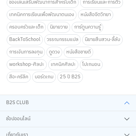
ของเล่นเสริมพัฒนาการสำหรับเด็ก
การเรียนและการติว
เทคนิคการเรียนเพื่อพัฒนาตนเอง
หนังสือจิตวิทยา
ครอบครัวและเด็ก
นิยายวาย
การ์ตูนความรู้
BackToSchool
วรรณกรรมแปล
นิยายสืบสวน-ลี้ลับ
การเงินการลงทุน
ดูดวง
หนังสือขายดี
workshop-ศิลปะ
เทคนิคศิลปะ
โปเกมอน
สีอะคริลิค
บอร์ดเกม
25 ปี B2S
B2S CLUB
ช้อปออนไลน์
เกี่ยวกับเรา