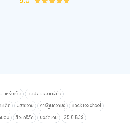
5.0
05
1
15
2
25
3
35
4
45
5
ะสำหรับเด็ก
ศิลปะและงานฝีมือ
ะเด็ก
นิยายวาย
การ์ตูนความรู้
BackToSchool
กมอน
สีอะคริลิค
บอร์ดเกม
25 ปี B2S