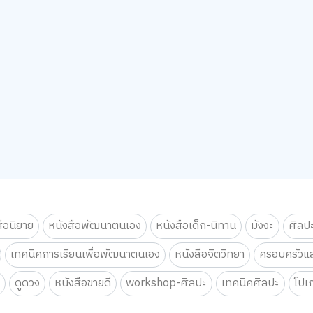
สือนิยาย
หนังสือพัฒนาตนเอง
หนังสือเด็ก-นิทาน
มังงะ
ศิลป
เทคนิคการเรียนเพื่อพัฒนาตนเอง
หนังสือจิตวิทยา
ครอบครัวแล
น
ดูดวง
หนังสือขายดี
workshop-ศิลปะ
เทคนิคศิลปะ
โปเ