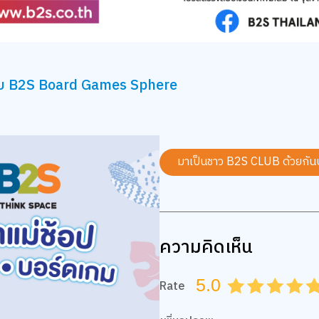
กับ B2S Board Games Sphere
มาเป็นชาว B2S CLUB ด้วยกัน
ความคิดเห็น
5.0
Rate
0.5
1.0
1.5
2.0
2.5
3.0
3.5
4