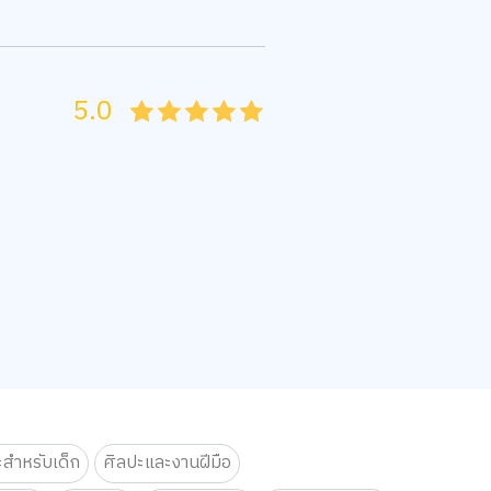
5.0
05
1
15
2
25
3
35
4
45
5
ะสำหรับเด็ก
ศิลปะและงานฝีมือ