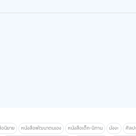
สือนิยาย
หนังสือพัฒนาตนเอง
หนังสือเด็ก-นิทาน
มังงะ
ศิลป