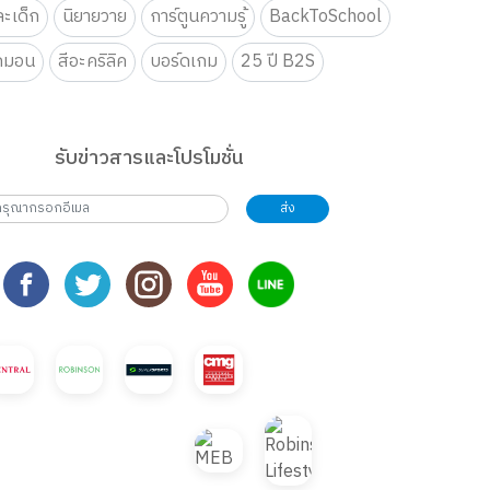
ะเด็ก
นิยายวาย
การ์ตูนความรู้
BackToSchool
กมอน
สีอะคริลิค
บอร์ดเกม
25 ปี B2S
รับข่าวสารและโปรโมชั่น
ส่ง