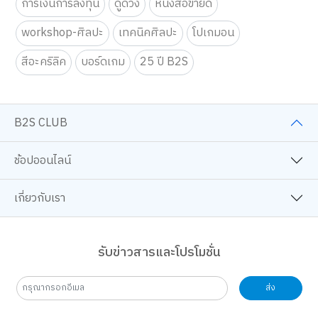
การเงินการลงทุน
ดูดวง
หนังสือขายดี
workshop-ศิลปะ
เทคนิคศิลปะ
โปเกมอน
สีอะคริลิค
บอร์ดเกม
25 ปี B2S
B2S CLUB
ช้อปออนไลน์
เกี่ยวกับเรา
รับข่าวสารและโปรโมชั่น
ส่ง