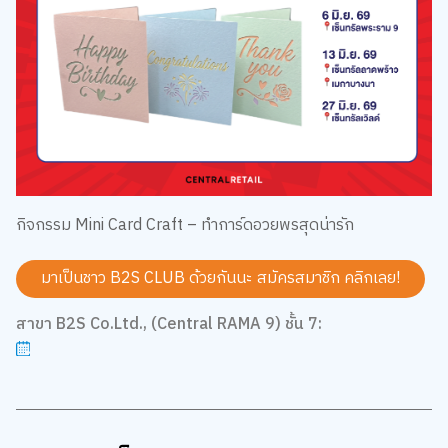
กิจกรรม Mini Card Craft – ทำการ์ดอวยพรสุดน่ารัก
มาเป็นชาว B2S CLUB ด้วยกันนะ สมัครสมาชิก
คลิกเลย!
สาขา B2S Co.Ltd., (Central RAMA 9) ชั้น 7: