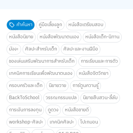
คำค้นหา
คู่มือเลี้ยงลูก
หนังสือเตรียมสอบ
หนังสือนิยาย
หนังสือพัฒนาตนเอง
หนังสือเด็ก-นิทาน
มังงะ
ศิลปะสำหรับเด็ก
ศิลปะและงานฝีมือ
ของเล่นเสริมพัฒนาการสำหรับเด็ก
การเรียนและการติว
เทคนิคการเรียนเพื่อพัฒนาตนเอง
หนังสือจิตวิทยา
ครอบครัวและเด็ก
นิยายวาย
การ์ตูนความรู้
BackToSchool
วรรณกรรมแปล
นิยายสืบสวน-ลี้ลับ
การเงินการลงทุน
ดูดวง
หนังสือขายดี
workshop-ศิลปะ
เทคนิคศิลปะ
โปเกมอน