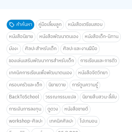
คำค้นหา
คู่มือเลี้ยงลูก
หนังสือเตรียมสอบ
หนังสือนิยาย
หนังสือพัฒนาตนเอง
หนังสือเด็ก-นิทาน
มังงะ
ศิลปะสำหรับเด็ก
ศิลปะและงานฝีมือ
ของเล่นเสริมพัฒนาการสำหรับเด็ก
การเรียนและการติว
เทคนิคการเรียนเพื่อพัฒนาตนเอง
หนังสือจิตวิทยา
ครอบครัวและเด็ก
นิยายวาย
การ์ตูนความรู้
BackToSchool
วรรณกรรมแปล
นิยายสืบสวน-ลี้ลับ
การเงินการลงทุน
ดูดวง
หนังสือขายดี
workshop-ศิลปะ
เทคนิคศิลปะ
โปเกมอน