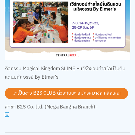
กิจกรรม Magical Kingdom SLIME – เวิร์กชอปทำสไลม์ในดิน
แดนมหัศจรรย์ By Elmer's
มาเป็นชาว B2S CLUB ด้วยกันนะ สมัครสมาชิก
คลิกเลย!
สาขา B2S Co.,ltd. (Mega Bangna Branch) :