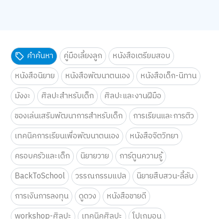
คำค้นหา
คู่มือเลี้ยงลูก
หนังสือเตรียมสอบ
หนังสือนิยาย
หนังสือพัฒนาตนเอง
หนังสือเด็ก-นิทาน
มังงะ
ศิลปะสำหรับเด็ก
ศิลปะและงานฝีมือ
ของเล่นเสริมพัฒนาการสำหรับเด็ก
การเรียนและการติว
เทคนิคการเรียนเพื่อพัฒนาตนเอง
หนังสือจิตวิทยา
ครอบครัวและเด็ก
นิยายวาย
การ์ตูนความรู้
BackToSchool
วรรณกรรมแปล
นิยายสืบสวน-ลี้ลับ
การเงินการลงทุน
ดูดวง
หนังสือขายดี
workshop-ศิลปะ
เทคนิคศิลปะ
โปเกมอน