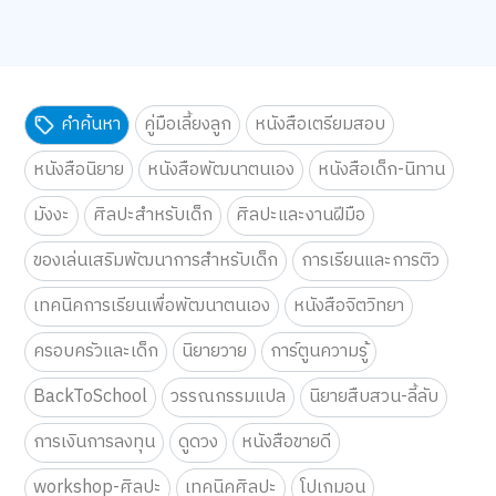
คำค้นหา
คู่มือเลี้ยงลูก
หนังสือเตรียมสอบ
หนังสือนิยาย
หนังสือพัฒนาตนเอง
หนังสือเด็ก-นิทาน
มังงะ
ศิลปะสำหรับเด็ก
ศิลปะและงานฝีมือ
ของเล่นเสริมพัฒนาการสำหรับเด็ก
การเรียนและการติว
เทคนิคการเรียนเพื่อพัฒนาตนเอง
หนังสือจิตวิทยา
ครอบครัวและเด็ก
นิยายวาย
การ์ตูนความรู้
BackToSchool
วรรณกรรมแปล
นิยายสืบสวน-ลี้ลับ
การเงินการลงทุน
ดูดวง
หนังสือขายดี
workshop-ศิลปะ
เทคนิคศิลปะ
โปเกมอน