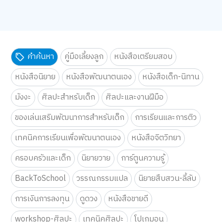
คำค้นหา
คู่มือเลี้ยงลูก
หนังสือเตรียมสอบ
หนังสือนิยาย
หนังสือพัฒนาตนเอง
หนังสือเด็ก-นิทาน
มังงะ
ศิลปะสำหรับเด็ก
ศิลปะและงานฝีมือ
ของเล่นเสริมพัฒนาการสำหรับเด็ก
การเรียนและการติว
เทคนิคการเรียนเพื่อพัฒนาตนเอง
หนังสือจิตวิทยา
ครอบครัวและเด็ก
นิยายวาย
การ์ตูนความรู้
BackToSchool
วรรณกรรมแปล
นิยายสืบสวน-ลี้ลับ
การเงินการลงทุน
ดูดวง
หนังสือขายดี
workshop-ศิลปะ
เทคนิคศิลปะ
โปเกมอน