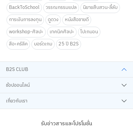
BackToSchool
วรรณกรรมแปล
นิยายสืบสวน-ลี้ลับ
การเงินการลงทุน
ดูดวง
หนังสือขายดี
workshop-ศิลปะ
เทคนิคศิลปะ
โปเกมอน
สีอะคริลิค
บอร์ดเกม
25 ปี B2S
B2S CLUB
ช้อปออนไลน์
เกี่ยวกับเรา
รับข่าวสารและโปรโมชั่น