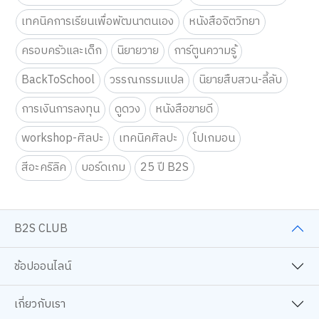
เทคนิคการเรียนเพื่อพัฒนาตนเอง
หนังสือจิตวิทยา
ครอบครัวและเด็ก
นิยายวาย
การ์ตูนความรู้
BackToSchool
วรรณกรรมแปล
นิยายสืบสวน-ลี้ลับ
การเงินการลงทุน
ดูดวง
หนังสือขายดี
workshop-ศิลปะ
เทคนิคศิลปะ
โปเกมอน
สีอะคริลิค
บอร์ดเกม
25 ปี B2S
B2S CLUB
ช้อปออนไลน์
เกี่ยวกับเรา