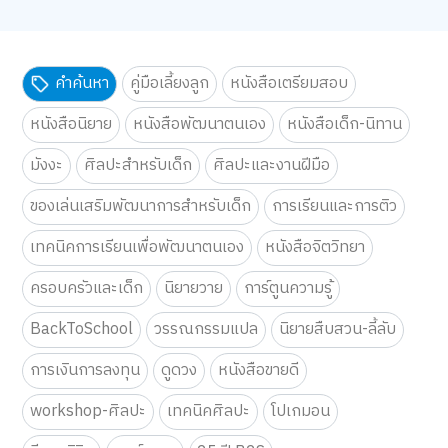
คำค้นหา
คู่มือเลี้ยงลูก
หนังสือเตรียมสอบ
หนังสือนิยาย
หนังสือพัฒนาตนเอง
หนังสือเด็ก-นิทาน
มังงะ
ศิลปะสำหรับเด็ก
ศิลปะและงานฝีมือ
ของเล่นเสริมพัฒนาการสำหรับเด็ก
การเรียนและการติว
เทคนิคการเรียนเพื่อพัฒนาตนเอง
หนังสือจิตวิทยา
ครอบครัวและเด็ก
นิยายวาย
การ์ตูนความรู้
BackToSchool
วรรณกรรมแปล
นิยายสืบสวน-ลี้ลับ
การเงินการลงทุน
ดูดวง
หนังสือขายดี
workshop-ศิลปะ
เทคนิคศิลปะ
โปเกมอน