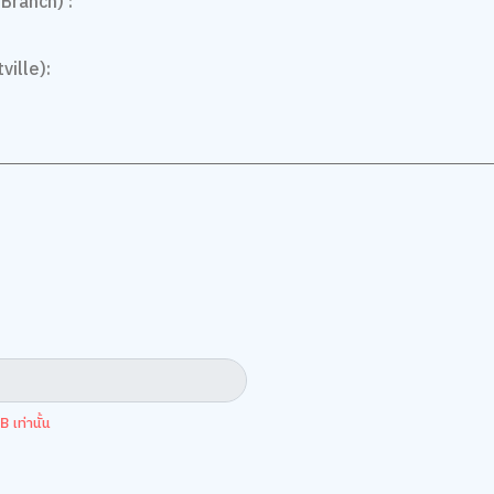
Branch) :
ville):
5
5.0
 เท่านั้น