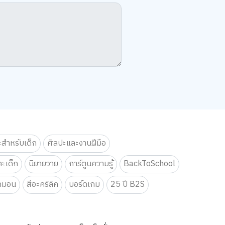
ะสำหรับเด็ก
ศิลปะและงานฝีมือ
ะเด็ก
นิยายวาย
การ์ตูนความรู้
BackToSchool
กมอน
สีอะคริลิค
บอร์ดเกม
25 ปี B2S