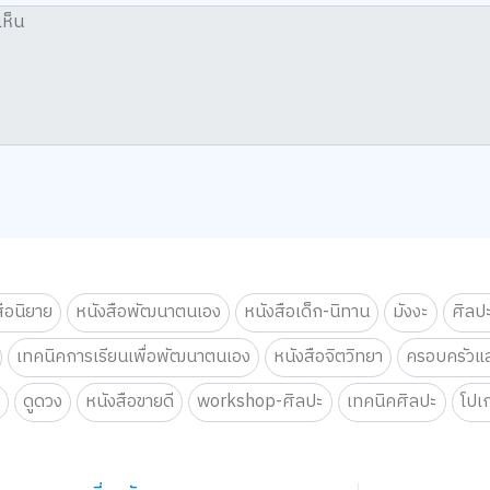
สือนิยาย
หนังสือพัฒนาตนเอง
หนังสือเด็ก-นิทาน
มังงะ
ศิลป
เทคนิคการเรียนเพื่อพัฒนาตนเอง
หนังสือจิตวิทยา
ครอบครัวแล
น
ดูดวง
หนังสือขายดี
workshop-ศิลปะ
เทคนิคศิลปะ
โปเ