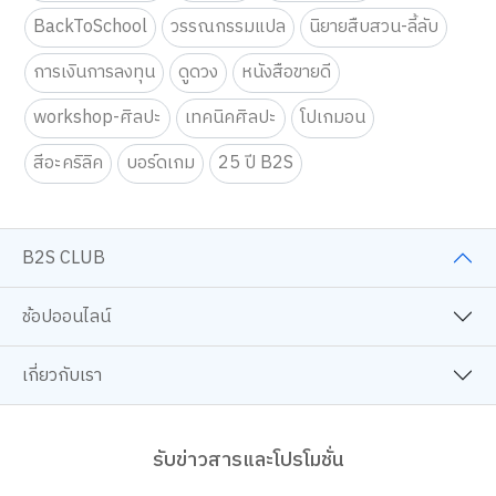
BackToSchool
วรรณกรรมแปล
นิยายสืบสวน-ลี้ลับ
การเงินการลงทุน
ดูดวง
หนังสือขายดี
workshop-ศิลปะ
เทคนิคศิลปะ
โปเกมอน
สีอะคริลิค
บอร์ดเกม
25 ปี B2S
B2S CLUB
ช้อปออนไลน์
เกี่ยวกับเรา
รับข่าวสารและโปรโมชั่น