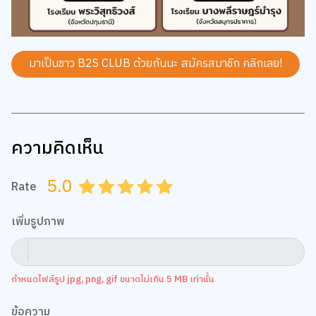
มาเป็นชาว B2S CLUB ด้วยกันนะ สมัครสมาชิก
คลิกเลย!
ความคิดเห็น
5.0
Rate
0.5
1.0
1.5
2.0
2.5
3.0
3.5
4.0
4.5
5.0
เพิ่มรูปภาพ
กำหนดไฟล์รูป jpg, png, gif ขนาดไม่เกิน 5 MB เท่านั้น
ข้อความ