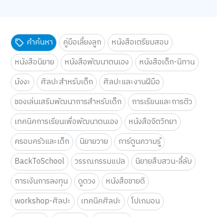
คำค้นหา
คู่มือเลี้ยงลูก
หนังสือเตรียมสอบ
หนังสือนิยาย
หนังสือพัฒนาตนเอง
หนังสือเด็ก-นิทาน
มังงะ
ศิลปะสำหรับเด็ก
ศิลปะและงานฝีมือ
ของเล่นเสริมพัฒนาการสำหรับเด็ก
การเรียนและการติว
เทคนิคการเรียนเพื่อพัฒนาตนเอง
หนังสือจิตวิทยา
ครอบครัวและเด็ก
นิยายวาย
การ์ตูนความรู้
BackToSchool
วรรณกรรมแปล
นิยายสืบสวน-ลี้ลับ
การเงินการลงทุน
ดูดวง
หนังสือขายดี
workshop-ศิลปะ
เทคนิคศิลปะ
โปเกมอน