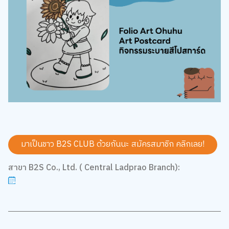
มาเป็นชาว B2S CLUB ด้วยกันนะ สมัครสมาชิก
คลิกเลย!
สาขา B2S Co., Ltd. ( Central Ladprao Branch):