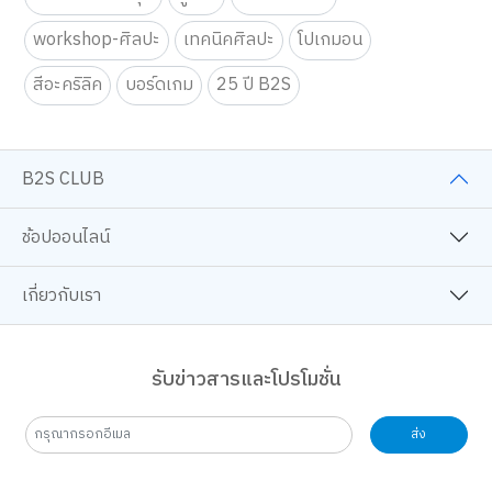
workshop-ศิลปะ
เทคนิคศิลปะ
โปเกมอน
สีอะคริลิค
บอร์ดเกม
25 ปี B2S
B2S CLUB
ช้อปออนไลน์
เกี่ยวกับเรา
รับข่าวสารและโปรโมชั่น
ส่ง