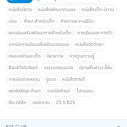
หนังสือนิยาย
หนังสือพัฒนาตนเอง
หนังสือเด็ก-นิทาน
มังงะ
ศิลปะสำหรับเด็ก
ศิลปะและงานฝีมือ
ของเล่นเสริมพัฒนาการสำหรับเด็ก
การเรียนและการติว
เทคนิคการเรียนเพื่อพัฒนาตนเอง
หนังสือจิตวิทยา
ครอบครัวและเด็ก
นิยายวาย
การ์ตูนความรู้
BackToSchool
วรรณกรรมแปล
นิยายสืบสวน-ลี้ลับ
การเงินการลงทุน
ดูดวง
หนังสือขายดี
workshop-ศิลปะ
เทคนิคศิลปะ
โปเกมอน
สีอะคริลิค
บอร์ดเกม
25 ปี B2S