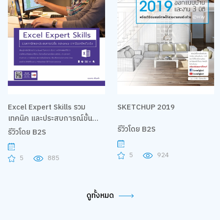
Excel Expert Skills รวม
SKETCHUP 2019
เทคนิค และประสบการณ์ขั้น
รีวิวโดย B2S
Advance จากมืออาชีพตัวจริง
รีวิวโดย B2S
5
924
5
885
ดูทั้งหมด