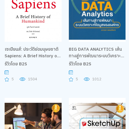
เซเปียนส์: ประวัติย่อมนุษยชาติ
BIG DATA ANALYTICS เส้น
Sapiens: A Brief History of
ทางสู่การพัฒนาระบบวิเคราะห์
Humankind
ข้อมูลขององค์กร
รีวิวโดย B2S
รีวิวโดย B2S
5
1504
5
1012