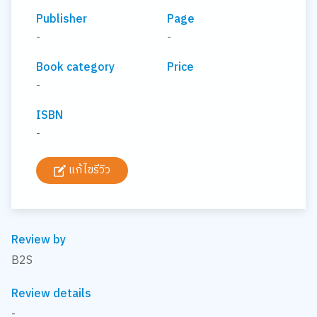
Publisher
Page
-
-
Book category
Price
-
ISBN
-
แก้ไขรีวิว
Review by
B2S
Review details
-