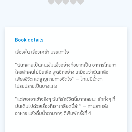
05
1
15
2
25
3
35
4
45
5
Book details
เรื่องสั้น เรื่องเศร้า บรรเทาใจ
“ฉันกลายเป็นคนเข้มแข็งอย่างที่อยากเป็น อาการโหยหา
ใครสักคนไม่มีเหลือ พูดอีกอย่าง เหมือนว่าฉันเหลือ
เพียงชีวิต แต่สูญหายทางจิตใจ” — ไทเปมีน้ำตา
โปรยปรายเป็นบางแห่ง
“แต่พอเอาเข้าจริงๆ ฉันก็รักชีวิตนี้มากเลยนะ รักทั้งๆ ที่
มันเต็มไปด้วยเรื่องที่เราเกลียดนี่ล่ะ” — ทานยาหลัง
อาหาร แล้วดื่มน้ำตามากๆ ตีพิมพ์ครั้งที่ 4