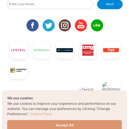
Send
We use cookies
We use cookies to improve your experience and performance on our
website. You can manage your preferences by clicking "Change
© 2021 B2S CLUB, All rights reserved. Web
Preferences".
Cookie Policy
Design by
1001click.
Accept All