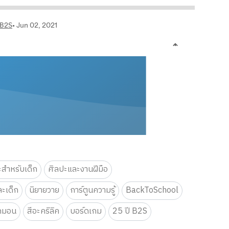
ะสำหรับเด็ก
ศิลปะและงานฝีมือ
ะเด็ก
นิยายวาย
การ์ตูนความรู้
BackToSchool
กมอน
สีอะคริลิค
บอร์ดเกม
25 ปี B2S