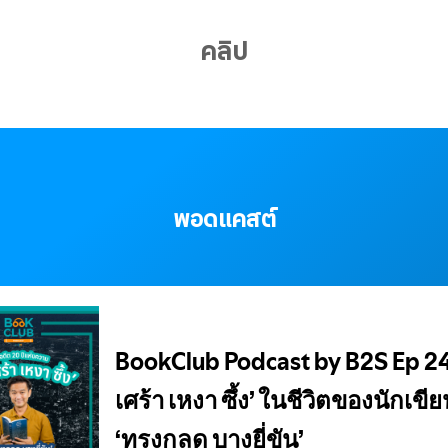
คลิป
พอดแคสต์