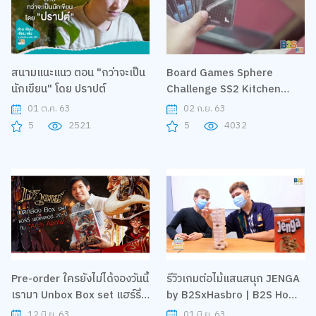
สนามแนะแนว ตอน "กว่าจะเป็น
Board Games Sphere
นักเขียน" โดย ปราปต์
Challenge SS2 Kitchen
Rush : ออเดอร์ด่วน ป่วนครัว
01 ต.ค. 63
02 ก.ย. 63
เกม
5
2521
5
4032
Pre-order ใครยังไม่ได้จองวันนี้
รีวิวเกมต่อไม้แสนสนุก JENGA
เรามา Unbox Box set แฮร์รี่
by B2SxHasbro | B2S Home
พอตเตอร์ 20 ปี กับ "Arch
Sweet Home
12 มิ.ย. 63
01 มิ.ย. 63