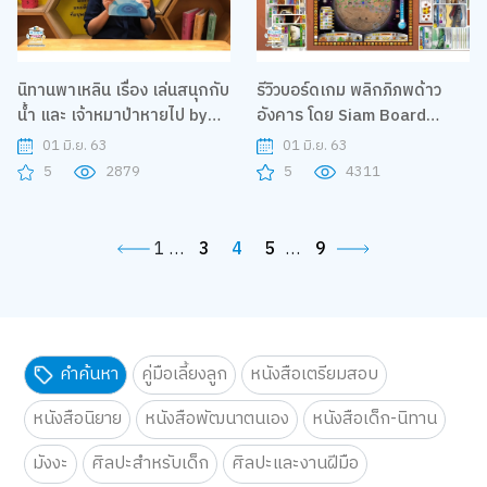
นิทานพาเหลิน เรื่อง เล่นสนุกกับ
รีวิวบอร์ดเกม พลิกภิภพด้าว
น้ำ และ เจ้าหมาป่าหายไป by
อังคาร โดย Siam Board
Nanmeebooks| B2S Home
Game | B2S Home Sweet
01 มิ.ย. 63
01 มิ.ย. 63
Sweet Home
Home
5
2879
5
4311
1
…
3
4
5
…
9
คำค้นหา
คู่มือเลี้ยงลูก
หนังสือเตรียมสอบ
หนังสือนิยาย
หนังสือพัฒนาตนเอง
หนังสือเด็ก-นิทาน
มังงะ
ศิลปะสำหรับเด็ก
ศิลปะและงานฝีมือ