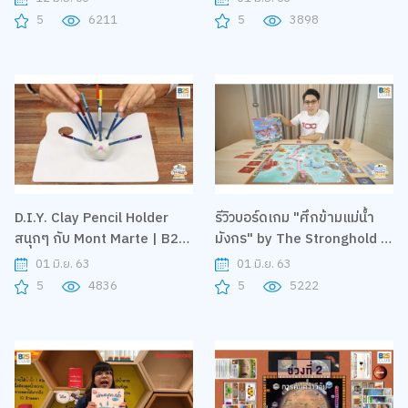
Apolar"
5
6211
5
3898
D.I.Y. Clay Pencil Holder
รีวิวบอร์ดเกม "ศึกข้ามแม่น้ำ
สนุกๆ กับ Mont Marte | B2S
มังกร" by The Stronghold |
Home Sweet Home
B2S Home Sweet Home
01 มิ.ย. 63
01 มิ.ย. 63
5
4836
5
5222