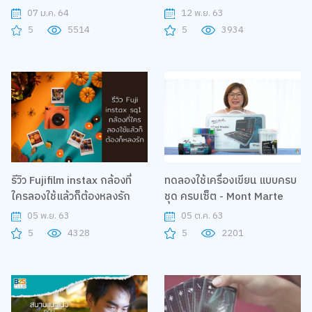
Creator ที่มีผู้ติดตามกว่า 2.5
สี พร้อมสอนการใช้สีจากภาพ
07 ม.ค. 64
12 พ.ย. 63
ล้านคน"
ของ Van Gogh
5
5514
5
3934
รีวิว Fujifilm instax กล้องที่
ทดลองใช้เครื่องเขียน แบบครบ
ใครลองใช้แล้วก็ต้องหลงรัก
ชุด ครบเซ็ต - Mont Marte
05 พ.ย. 63
05 ต.ค. 63
5
4328
5
2201