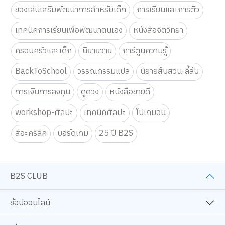
ของเล่นเสริมพัฒนาการสำหรับเด็ก
การเรียนและการติว
เทคนิคการเรียนเพื่อพัฒนาตนเอง
หนังสือจิตวิทยา
ครอบครัวและเด็ก
นิยายวาย
การ์ตูนความรู้
BackToSchool
วรรณกรรมแปล
นิยายสืบสวน-ลี้ลับ
การเงินการลงทุน
ดูดวง
หนังสือขายดี
workshop-ศิลปะ
เทคนิคศิลปะ
โปเกมอน
สีอะคริลิค
บอร์ดเกม
25 ปี B2S
B2S CLUB
ช้อปออนไลน์