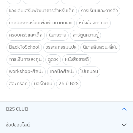
ของเล่นเสริมพัฒนาการสำหรับเด็ก
การเรียนและการติว
เทคนิคการเรียนเพื่อพัฒนาตนเอง
หนังสือจิตวิทยา
ครอบครัวและเด็ก
นิยายวาย
การ์ตูนความรู้
BackToSchool
วรรณกรรมแปล
นิยายสืบสวน-ลี้ลับ
การเงินการลงทุน
ดูดวง
หนังสือขายดี
workshop-ศิลปะ
เทคนิคศิลปะ
โปเกมอน
สีอะคริลิค
บอร์ดเกม
25 ปี B2S
B2S CLUB
ช้อปออนไลน์