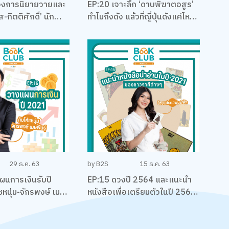
วงการนิยายวายและ
EP:20 เจาะลึก ‘ดาบพิฆาตอสูร’
-กิตติศักดิ์’ นัก
ทำไมถึงดัง แล้วที่ญี่ปุ่นดังแค่ไหน
ียน และและนักบริหาร
พร้อมคุยเรื่องมังงะ กับนัทคุง-
ณัฐพงศ์ ไชยวานิชย์ผล
29 ธ.ค. 63
by B2S
15 ธ.ค. 63
ผนการเงินรับปี
EP:15 ดวงปี 2564 และแนะนำ
หนุ่ม-จักรพงษ์ เมม
หนังสือเพื่อเตรียมตัวในปี 2564
ของชาวราศีต่างๆ โดยแม่หมอ
พิมพ์ฟ้า