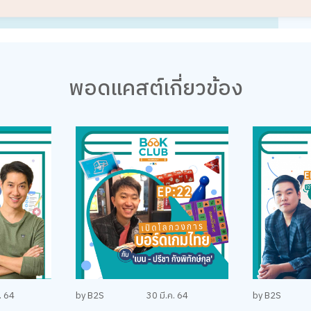
พอดแคสต์เกี่ยวข้อง
. 64
by B2S
30 มี.ค. 64
by B2S