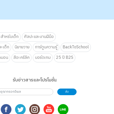
ะสำหรับเด็ก
ศิลปะและงานฝีมือ
ะเด็ก
นิยายวาย
การ์ตูนความรู้
BackToSchool
กมอน
สีอะคริลิค
บอร์ดเกม
25 ปี B2S
รับข่าวสารและโปรโมชั่น
ส่ง