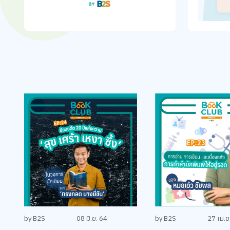
by B2S
08 มิ.ย. 64
by B2S
27 เม.ย