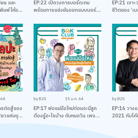
ียน และ
EP:22 เปิดวงการบอร์ดเกม
EP:21 เจาะ
ิมพ์ให้อยู่
พร้อมการแข่งขันออกแบบบอร์ด
ชีวิตของ ‘เบส
่าอ่าน
เกม EUREKA ครั้งแรกใน
ลงทุน นักเข
ชพล
ประเทศไทยกับ เบน – ปรีชา กัง
พิทักษ์กุล
 64
by B2S
15 ม.ค. 64
by B2S
รต่อสู้ของ
EP:17 พ่อแม่มือใหม่ก่อนจะมีลูก
EP:16 วางแ
้ยวแห่งยุค
ต้องรู้อะไรบ้าง กับหมอวิน เพจ
2021 กับโค้ช
เลี้ยงลูกตามใจหมอ
พันธุ์