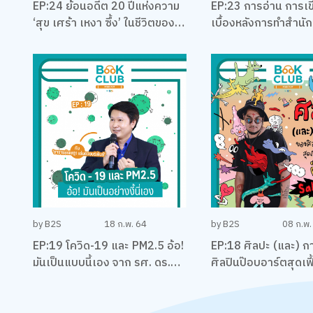
EP:24 ย้อนอดีต 20 ปีแห่งความ
EP:23 การอ่าน การเข
‘สุข เศร้า เหงา ซึ้ง’ ในชีวิตของ
เบื้องหลังการทำสำนักพ
นักเขียนที่โรแมคติคที่สุดแห่งยุค
รอด พร้อมหนังสือสือน
‘ทรงกลด บางยี่ขัน’
แนะนำ กับหมอเอ้ว ชั
by B2S
18 ก.พ. 64
by B2S
08 ก.พ.
EP:19 โควิด-19 และ PM2.5 อ้อ!
EP:18 ศิลปะ (และ) กา
มันเป็นแบบนี้เอง จาก รศ. ดร.
ศิลปินป๊อบอาร์ตสุดเฟี
เจษฎา เด่นดวงบริพันธ์
‘ต็อด Sahred Toy’