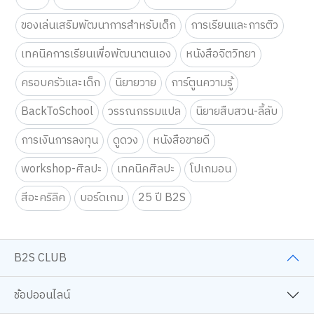
ของเล่นเสริมพัฒนาการสำหรับเด็ก
การเรียนและการติว
เทคนิคการเรียนเพื่อพัฒนาตนเอง
หนังสือจิตวิทยา
ครอบครัวและเด็ก
นิยายวาย
การ์ตูนความรู้
BackToSchool
วรรณกรรมแปล
นิยายสืบสวน-ลี้ลับ
การเงินการลงทุน
ดูดวง
หนังสือขายดี
workshop-ศิลปะ
เทคนิคศิลปะ
โปเกมอน
สีอะคริลิค
บอร์ดเกม
25 ปี B2S
B2S CLUB
ช้อปออนไลน์