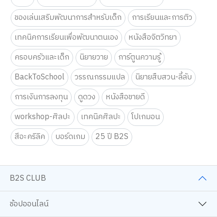
ของเล่นเสริมพัฒนาการสำหรับเด็ก
การเรียนและการติว
เทคนิคการเรียนเพื่อพัฒนาตนเอง
หนังสือจิตวิทยา
ครอบครัวและเด็ก
นิยายวาย
การ์ตูนความรู้
BackToSchool
วรรณกรรมแปล
นิยายสืบสวน-ลี้ลับ
การเงินการลงทุน
ดูดวง
หนังสือขายดี
workshop-ศิลปะ
เทคนิคศิลปะ
โปเกมอน
สีอะคริลิค
บอร์ดเกม
25 ปี B2S
B2S CLUB
ช้อปออนไลน์