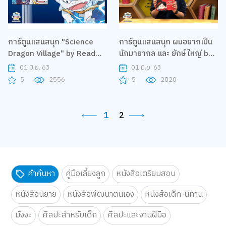
การ์ตูนแสนสนุก "Science
การ์ตูนแสนสนุก ผมอยากเป็น
Dragon Village" by Read
นักมายากล และ ยักษ์ใหญ่ by
Comics | B2S Home Sweet
nanmeebooks | B2S Home
01 มิ.ย. 63
01 มิ.ย. 63
Home
Sweet Home
5
2556
5
2820
1
2
คำค้นหา
คู่มือเลี้ยงลูก
หนังสือเตรียมสอบ
หนังสือนิยาย
หนังสือพัฒนาตนเอง
หนังสือเด็ก-นิทาน
มังงะ
ศิลปะสำหรับเด็ก
ศิลปะและงานฝีมือ