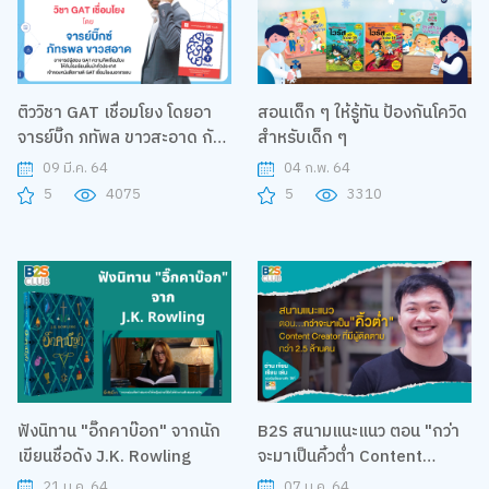
ติววิชา GAT เชื่อมโยง โดยอา
สอนเด็ก ๆ ให้รู้ทัน ป้องกันโควิด
จารย์บิ๊ก ภทัพล ขาวสะอาด กับ
สำหรับเด็ก ๆ
โครงการ B2S Smart to U
09 มี.ค. 64
04 ก.พ. 64
5
4075
5
3310
ฟังนิทาน "อิ๊กคาบ๊อก" จากนัก
B2S สนามแนะแนว ตอน "กว่า
เขียนชื่อดัง J.K. Rowling
จะมาเป็นคิ้วต่ำ Content
Creator ที่มีผู้ติดตามกว่า 2.5
21 ม.ค. 64
07 ม.ค. 64