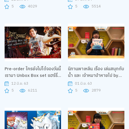
ล้านคน"
5
4029
5
5514
Pre-order ใครยังไม่ได้จองวันนี้
นิทานพาเหลิน เรื่อง เล่นสนุกกับ
เรามา Unbox Box set แฮร์รี่
น้ำ และ เจ้าหมาป่าหายไป by
พอตเตอร์ 20 ปี กับ "Arch
Nanmeebooks| B2S Home
12 มิ.ย. 63
01 มิ.ย. 63
Apolar"
Sweet Home
5
6211
5
2879