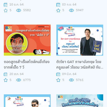
กับหนังสือ โดยคุณครูใบปอ
10 ธ.ค. 64
03 ก.ย. 64
5
5582
5
5947
ถอดสูตรสำเร็จสไตล์คนขี้เกียจ
ติววิชา GAT ภาษาอังกฤษ โดย
จากพี่เอ็ด 7 วิ
ครูแบงค์ วโรดม วณิชศิลป์ กับ
โครงการ B2S Smart to U
20 ส.ค. 64
09 มี.ค. 64
5
6775
5
5761