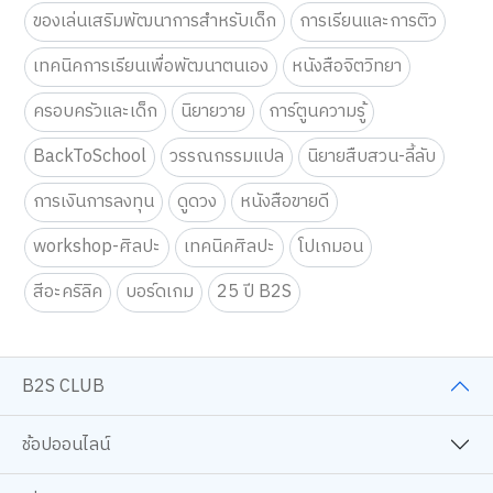
ของเล่นเสริมพัฒนาการสำหรับเด็ก
การเรียนและการติว
เทคนิคการเรียนเพื่อพัฒนาตนเอง
หนังสือจิตวิทยา
ครอบครัวและเด็ก
นิยายวาย
การ์ตูนความรู้
BackToSchool
วรรณกรรมแปล
นิยายสืบสวน-ลี้ลับ
การเงินการลงทุน
ดูดวง
หนังสือขายดี
workshop-ศิลปะ
เทคนิคศิลปะ
โปเกมอน
สีอะคริลิค
บอร์ดเกม
25 ปี B2S
B2S CLUB
ช้อปออนไลน์