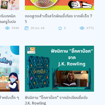
กับเทคนิค
ถอดสูตรสำเร็จสไตล์คนขี้เกียจ จากพี่เอ็ด 7
คุณครูใบปอ
วิ
5940
20 ส.ค. 64
5
6771
ดสำหรับเด็ก ๆ
ฟังนิทาน "อิ๊กคาบ๊อก" จากนักเขียนชื่อดัง
J.K. Rowling