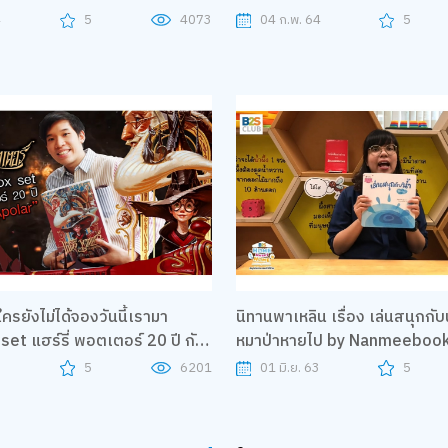
4
5
4073
04 ก.พ. 64
5
ครยังไม่ได้จองวันนี้เรามา
นิทานพาเหลิน เรื่อง เล่นสนุกกับน
หมาป่าหายไป by Nanmeeboo
ar"
Home Sweet Home
3
5
6201
01 มิ.ย. 63
5