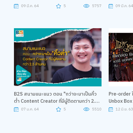
to U
09 มี.ค. 64
5
5757
09 มี.ค. 6
B2S สนามแนะแนว ตอน "กว่าจะมาเป็นคิ้ว
Pre-order ใ
ต่ำ Content Creator ที่มีผู้ติดตามกว่า 2.5
Unbox Box set แฮร์รี่ พอตเตอร์ 20 ปี กับ
ล้านคน"
"Arch Apol
07 ม.ค. 64
5
5510
12 มิ.ย. 6