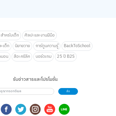
ะสำหรับเด็ก
ศิลปะและงานฝีมือ
ะเด็ก
นิยายวาย
การ์ตูนความรู้
BackToSchool
กมอน
สีอะคริลิค
บอร์ดเกม
25 ปี B2S
รับข่าวสารและโปรโมชั่น
ส่ง