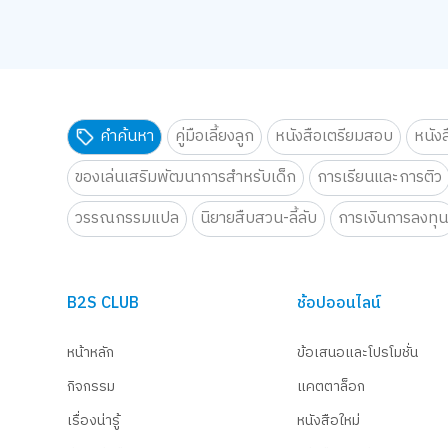
คำค้นหา
คู่มือเลี้ยงลูก
หนังสือเตรียมสอบ
หนัง
ของเล่นเสริมพัฒนาการสำหรับเด็ก
การเรียนและการติว
วรรณกรรมแปล
นิยายสืบสวน-ลี้ลับ
การเงินการลงทุ
B2S CLUB
ช้อปออนไลน์
หน้าหลัก
ข้อเสนอและโปรโมชั่น
กิจกรรม
แคตตาล็อก
เรื่องน่ารู้
หนังสือใหม่