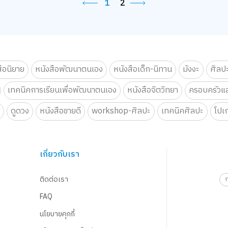
1
2
สือนิยาย
หนังสือพัฒนาตนเอง
หนังสือเด็ก-นิทาน
มังงะ
ศิลป
เทคนิคการเรียนเพื่อพัฒนาตนเอง
หนังสือจิตวิทยา
ครอบครัวแล
น
ดูดวง
หนังสือขายดี
workshop-ศิลปะ
เทคนิคศิลปะ
โปเ
เกี่ยวกับเรา
ติดต่อเรา
FAQ
นโยบายคุกกี้