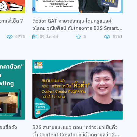
ากพี่เอ็ด 7
ติววิชา GAT ภาษาอังกฤษ โดยครูแบงค์
วโรดม วณิชศิลป์ กับโครงการ B2S Smart
to U
6775
09 มี.ค. 64
5
5761
ยนชื่อดัง
B2S สนามแนะแนว ตอน "กว่าจะมาเป็นคิ้ว
ต่ำ Content Creator ที่มีผู้ติดตามกว่า 2.5