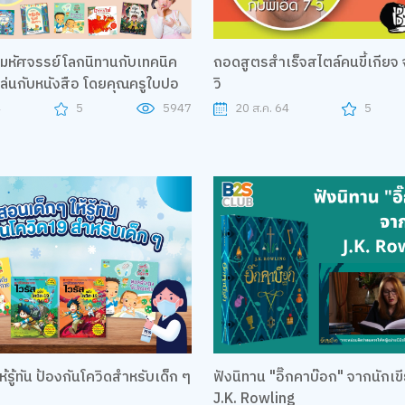
หัศจรรย์โลกนิทานกับเทคนิค
ถอดสูตรสำเร็จสไตล์คนขี้เกียจ จ
ล่นกับหนังสือ โดยคุณครูใบปอ
วิ
4
5
5947
20 ส.ค. 64
5
้รู้ทัน ป้องกันโควิดสำหรับเด็ก ๆ
ฟังนิทาน "อิ๊กคาบ๊อก" จากนักเขี
J.K. Rowling