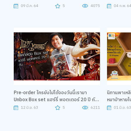
09 มี.ค. 64
5
4075
04 ก.พ. 6
Pre-order ใครยังไม่ได้จองวันนี้เรามา
นิทานพาเหลิน
Unbox Box set แฮร์รี่ พอตเตอร์ 20 ปี กับ
หมาป่าหาย
"Arch Apolar"
Home Swe
12 มิ.ย. 63
5
6211
01 มิ.ย. 6