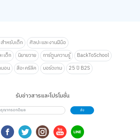
ะสำหรับเด็ก
ศิลปะและงานฝีมือ
ะเด็ก
นิยายวาย
การ์ตูนความรู้
BackToSchool
กมอน
สีอะคริลิค
บอร์ดเกม
25 ปี B2S
รับข่าวสารและโปรโมชั่น
ส่ง