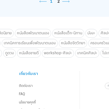
1
2
สือนิยาย
หนังสือพัฒนาตนเอง
หนังสือเด็ก-นิทาน
มังงะ
ศิลป
เทคนิคการเรียนเพื่อพัฒนาตนเอง
หนังสือจิตวิทยา
ครอบครัวแล
น
ดูดวง
หนังสือขายดี
workshop-ศิลปะ
เทคนิคศิลปะ
โปเ
เกี่ยวกับเรา
ติดต่อเรา
FAQ
นโยบายคุกกี้