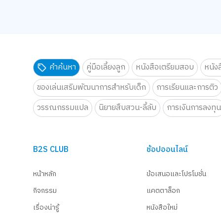
คำค้นหา
คู่มือเลี้ยงลูก
หนังสือเตรียมสอบ
หนัง
ของเล่นเสริมพัฒนาการสำหรับเด็ก
การเรียนและการติว
วรรณกรรมแปล
นิยายสืบสวน-ลี้ลับ
การเงินการลงทุ
B2S CLUB
ช้อปออนไลน์
หน้าหลัก
ข้อเสนอและโปรโมชั่น
กิจกรรม
แคตตาล็อก
เรื่องน่ารู้
หนังสือใหม่