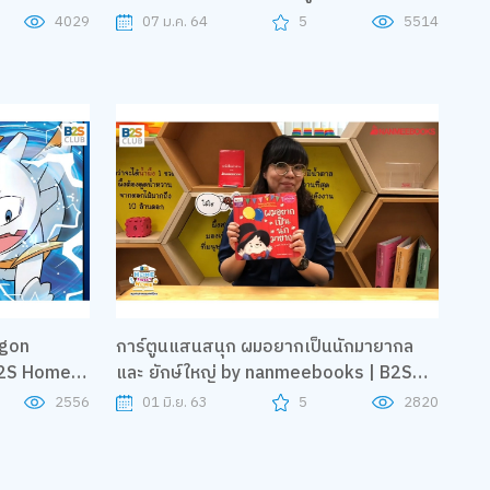
ล้านคน"
4029
07 ม.ค. 64
5
5514
agon
การ์ตูนแสนสนุก ผมอยากเป็นนักมายากล
B2S Home
และ ยักษ์ใหญ่ by nanmeebooks | B2S
Home Sweet Home
2556
01 มิ.ย. 63
5
2820