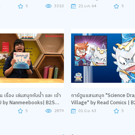
4
5
3310
21 ม.ค. 64
5
 เรื่อง เล่นสนุกกับน้ำ และ เจ้า
การ์ตูนแสนสนุก "Science Dr
ไป by Nanmeebooks| B2S
Village" by Read Comics | 
et Home
Sweet Home
3
5
2879
01 มิ.ย. 63
5