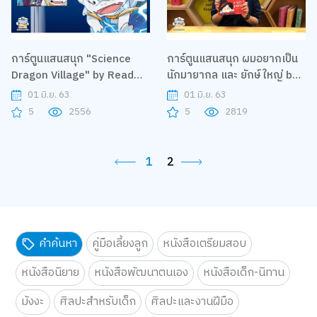
การ์ตูนแสนสนุก "Science
การ์ตูนแสนสนุก ผมอยากเป็น
Dragon Village" by Read
นักมายากล และ ยักษ์ใหญ่ by
Comics | B2S Home Sweet
nanmeebooks | B2S Home
01 มิ.ย. 63
01 มิ.ย. 63
Home
Sweet Home
5
2556
5
2819
1
2
คำค้นหา
คู่มือเลี้ยงลูก
หนังสือเตรียมสอบ
หนังสือนิยาย
หนังสือพัฒนาตนเอง
หนังสือเด็ก-นิทาน
มังงะ
ศิลปะสำหรับเด็ก
ศิลปะและงานฝีมือ