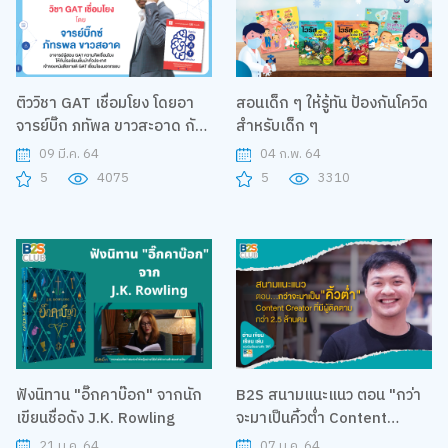
ติววิชา GAT เชื่อมโยง โดยอา
สอนเด็ก ๆ ให้รู้ทัน ป้องกันโควิด
จารย์บิ๊ก ภทัพล ขาวสะอาด กับ
สำหรับเด็ก ๆ
โครงการ B2S Smart to U
09 มี.ค. 64
04 ก.พ. 64
5
4075
5
3310
ฟังนิทาน "อิ๊กคาบ๊อก" จากนัก
B2S สนามแนะแนว ตอน "กว่า
เขียนชื่อดัง J.K. Rowling
จะมาเป็นคิ้วต่ำ Content
Creator ที่มีผู้ติดตามกว่า 2.5
21 ม.ค. 64
07 ม.ค. 64