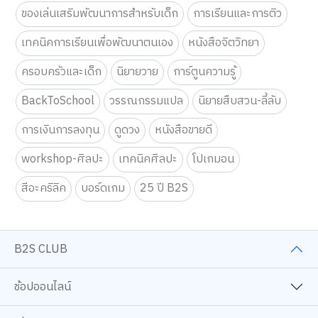
ของเล่นเสริมพัฒนาการสำหรับเด็ก
การเรียนและการติว
เทคนิคการเรียนเพื่อพัฒนาตนเอง
หนังสือจิตวิทยา
ครอบครัวและเด็ก
นิยายวาย
การ์ตูนความรู้
BackToSchool
วรรณกรรมแปล
นิยายสืบสวน-ลี้ลับ
การเงินการลงทุน
ดูดวง
หนังสือขายดี
workshop-ศิลปะ
เทคนิคศิลปะ
โปเกมอน
สีอะคริลิค
บอร์ดเกม
25 ปี B2S
B2S CLUB
ช้อปออนไลน์