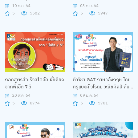
กับหนังสือ โดยคุณครูใบปอ
10 ธ.ค. 64
03 ก.ย. 64
5
5582
5
5947
ถอดสูตรสำเร็จสไตล์คนขี้เกียจ
ติววิชา GAT ภาษาอังกฤษ โดย
จากพี่เอ็ด 7 วิ
ครูแบงค์ วโรดม วณิชศิลป์ กับ
โครงการ B2S Smart to U
20 ส.ค. 64
09 มี.ค. 64
5
6774
5
5761