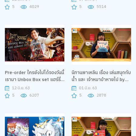
ล้านคน"
5
4029
5
5514
Pre-order ใครยังไม่ได้จองวันนี้
นิทานพาเหลิน เรื่อง เล่นสนุกกับ
เรามา Unbox Box set แฮร์รี่
น้ำ และ เจ้าหมาป่าหายไป by
พอตเตอร์ 20 ปี กับ "Arch
Nanmeebooks| B2S Home
12 มิ.ย. 63
01 มิ.ย. 63
Apolar"
Sweet Home
5
6207
5
2878