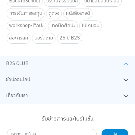
BackToSchool
วรรณกรรมแปล
นิยายสืบสวน-ลี้ลับ
การเงินการลงทุน
ดูดวง
หนังสือขายดี
workshop-ศิลปะ
เทคนิคศิลปะ
โปเกมอน
สีอะคริลิค
บอร์ดเกม
25 ปี B2S
B2S CLUB
ช้อปออนไลน์
เกี่ยวกับเรา
รับข่าวสารและโปรโมชั่น
ส่ง