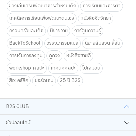
ของเล่นเสริมพัฒนาการสำหรับเด็ก
การเรียนและการติว
เทคนิคการเรียนเพื่อพัฒนาตนเอง
หนังสือจิตวิทยา
ครอบครัวและเด็ก
นิยายวาย
การ์ตูนความรู้
BackToSchool
วรรณกรรมแปล
นิยายสืบสวน-ลี้ลับ
การเงินการลงทุน
ดูดวง
หนังสือขายดี
workshop-ศิลปะ
เทคนิคศิลปะ
โปเกมอน
สีอะคริลิค
บอร์ดเกม
25 ปี B2S
B2S CLUB
ช้อปออนไลน์