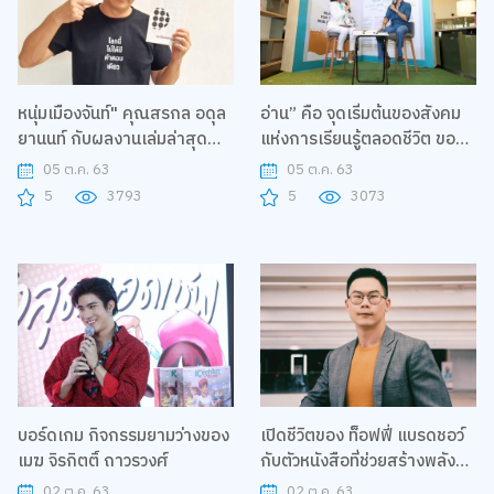
หนุ่มเมืองจันท์" คุณสรกล อดุล
อ่าน” คือ จุดเริ่มต้นของสังคม
ยานนท์ กับผลงานเล่มล่าสุด
แห่งการเรียนรู้ตลอดชีวิต ขอ
โลกนี้ไม่ได้มีคำตอบเดียว
งก๊อต-จิรายุ
05 ต.ค. 63
05 ต.ค. 63
5
3793
5
3073
บอร์ดเกม กิจกรรมยามว่างของ
เปิดชีวิตของ ท็อฟฟี่ แบรดชอว์
เมฆ จิรกิตติ์ ถาวรวงศ์
กับตัวหนังสือที่ช่วยสร้างพลัง
ของคนทำงาน
02 ต.ค. 63
02 ต.ค. 63