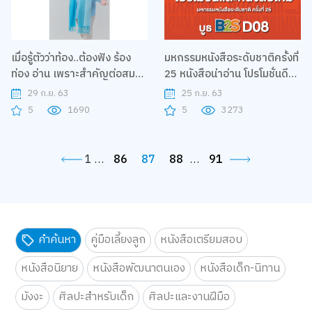
เมื่อรู้ตัวว่าท้อง..ต้องฟัง ร้อง
มหกรรมหนังสือระดับชาติครั้งที่
ท่อง อ่าน เพราะสำคัญต่อสมอง
25 หนังสือน่าอ่าน โปรโมชั่นดีๆ
ของลูกน้อย
ที่ B2S D08
29 ก.ย. 63
25 ก.ย. 63
5
1690
5
3273
1
…
86
87
88
…
91
คำค้นหา
คู่มือเลี้ยงลูก
หนังสือเตรียมสอบ
หนังสือนิยาย
หนังสือพัฒนาตนเอง
หนังสือเด็ก-นิทาน
มังงะ
ศิลปะสำหรับเด็ก
ศิลปะและงานฝีมือ