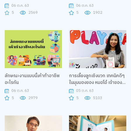
06 ต.ค. 63
06 ต.ค. 63
5
2569
5
1902
ลักษณะงานแบบนี้เค้าทำอาชีพ
การเลี้ยงลูกเชิงบวก เทคนิคดีๆ
อะไรกัน
ในมุมมองของ หมอโอ๋ เจ้าของ
เพจดัง “เลี้ยงลูกนอกบ้าน”
06 ต.ค. 63
05 ต.ค. 63
5
2979
5
5103