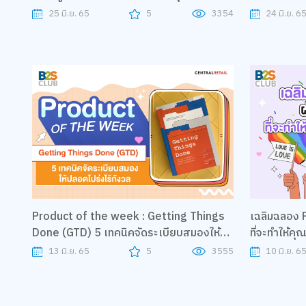
AWARDS S
25 มิ.ย. 65
5
3354
24 มิ.ย. 6
Product of the week : Getting Things
เฉลิมฉลอง P
Done (GTD) 5 เทคนิคจัดระเบียบสมองให้
ที่จะทำให้คุ
ปลอดโปร่งไร้เรื่องกังวล
13 มิ.ย. 65
5
3555
10 มิ.ย. 6