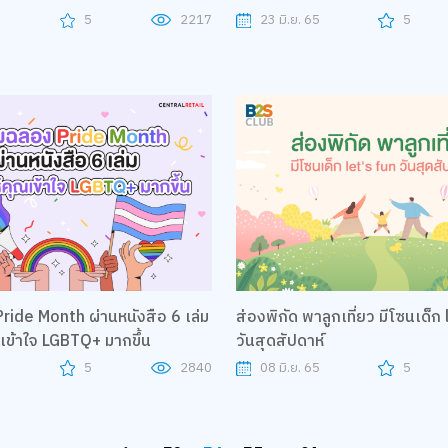
EASON 2
5
5
2217
23 มิ.ย. 65
5
ride Month ผ่านหนังสือ 6 เล่ม
ส่องพิกัด พาลูกเที่ยว มีโซนเด็ก
ณเข้าใจ LGBTQ+ มากขึ้น
วันสุดสัปดาห์
5
5
2840
08 มิ.ย. 65
5