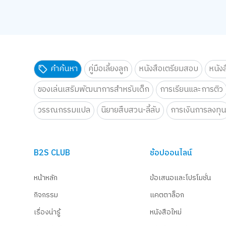
คำค้นหา
คู่มือเลี้ยงลูก
หนังสือเตรียมสอบ
หนัง
ของเล่นเสริมพัฒนาการสำหรับเด็ก
การเรียนและการติว
วรรณกรรมแปล
นิยายสืบสวน-ลี้ลับ
การเงินการลงทุ
B2S CLUB
ช้อปออนไลน์
หน้าหลัก
ข้อเสนอและโปรโมชั่น
กิจกรรม
แคตตาล็อก
เรื่องน่ารู้
หนังสือใหม่