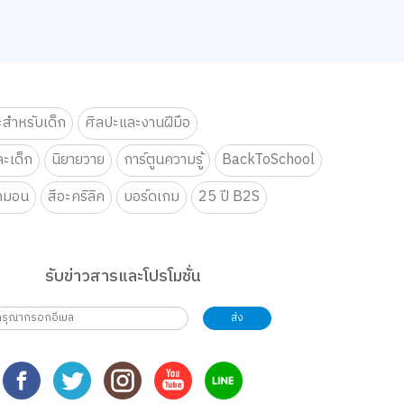
ะสำหรับเด็ก
ศิลปะและงานฝีมือ
ะเด็ก
นิยายวาย
การ์ตูนความรู้
BackToSchool
กมอน
สีอะคริลิค
บอร์ดเกม
25 ปี B2S
รับข่าวสารและโปรโมชั่น
ส่ง