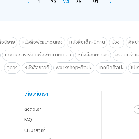
1
…
73
74
75
…
91
สือนิยาย
หนังสือพัฒนาตนเอง
หนังสือเด็ก-นิทาน
มังงะ
ศิลป
เทคนิคการเรียนเพื่อพัฒนาตนเอง
หนังสือจิตวิทยา
ครอบครัวแล
น
ดูดวง
หนังสือขายดี
workshop-ศิลปะ
เทคนิคศิลปะ
โปเ
เกี่ยวกับเรา
ติดต่อเรา
FAQ
นโยบายคุกกี้