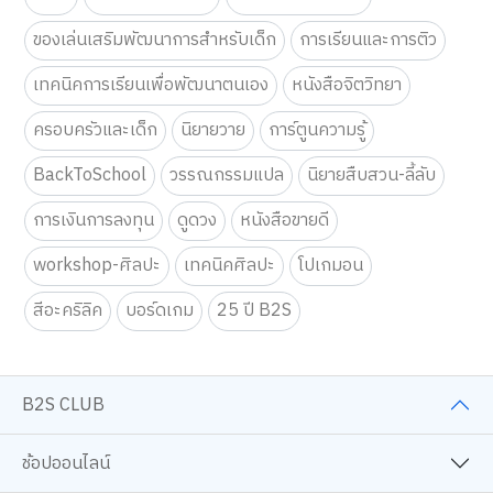
ของเล่นเสริมพัฒนาการสำหรับเด็ก
การเรียนและการติว
เทคนิคการเรียนเพื่อพัฒนาตนเอง
หนังสือจิตวิทยา
ครอบครัวและเด็ก
นิยายวาย
การ์ตูนความรู้
BackToSchool
วรรณกรรมแปล
นิยายสืบสวน-ลี้ลับ
การเงินการลงทุน
ดูดวง
หนังสือขายดี
workshop-ศิลปะ
เทคนิคศิลปะ
โปเกมอน
สีอะคริลิค
บอร์ดเกม
25 ปี B2S
B2S CLUB
ช้อปออนไลน์