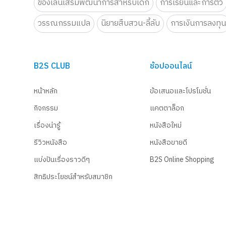
ของเล่นเสริมพัฒนาการสำหรับเด็ก
การเรียนและการติว
วรรณกรรมแปล
นิยายสืบสวน-ลี้ลับ
การเงินการลงทุ
B2S CLUB
ช้อปออนไลน์
หน้าหลัก
ข้อเสนอและโปรโมชั่น
กิจกรรม
แคตตาล็อก
เรื่องน่ารู้
หนังสือใหม่
รีวิวหนังสือ
หนังสือขายดี
แบ่งปันเรื่องราวดีๆ
B2S Online Shopping
สิทธิประโยชน์สำหรับสมาชิก