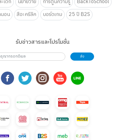
ะเด็ก
นิยายวาย
การ์ตูนความรู้
BackToSchool
กมอน
สีอะคริลิค
บอร์ดเกม
25 ปี B2S
รับข่าวสารและโปรโมชั่น
ส่ง