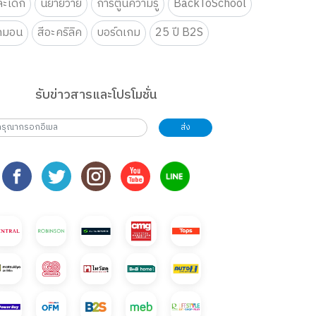
ะเด็ก
นิยายวาย
การ์ตูนความรู้
BackToSchool
กมอน
สีอะคริลิค
บอร์ดเกม
25 ปี B2S
รับข่าวสารและโปรโมชั่น
ส่ง