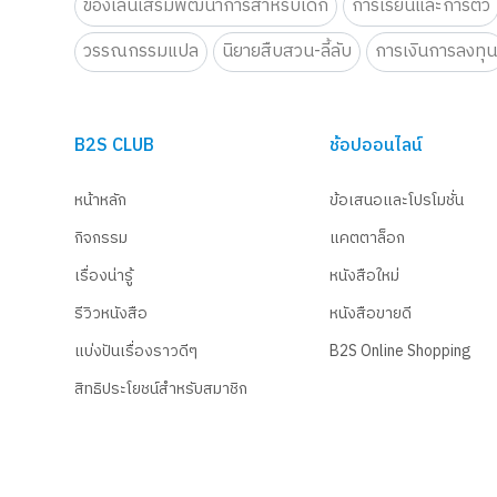
ของเล่นเสริมพัฒนาการสำหรับเด็ก
การเรียนและการติว
วรรณกรรมแปล
นิยายสืบสวน-ลี้ลับ
การเงินการลงทุ
B2S CLUB
ช้อปออนไลน์
หน้าหลัก
ข้อเสนอและโปรโมชั่น
กิจกรรม
แคตตาล็อก
เรื่องน่ารู้
หนังสือใหม่
รีวิวหนังสือ
หนังสือขายดี
แบ่งปันเรื่องราวดีๆ
B2S Online Shopping
สิทธิประโยชน์สำหรับสมาชิก