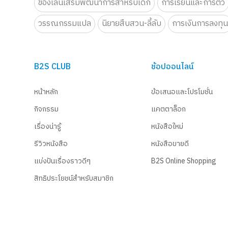
ของเล่นเสริมพัฒนาการสำหรับเด็ก
การเรียนและการติว
วรรณกรรมแปล
นิยายสืบสวน-ลี้ลับ
การเงินการลงทุ
B2S CLUB
ช้อปออนไลน์
หน้าหลัก
ข้อเสนอและโปรโมชั่น
กิจกรรม
แคตตาล็อก
เรื่องน่ารู้
หนังสือใหม่
รีวิวหนังสือ
หนังสือขายดี
แบ่งปันเรื่องราวดีๆ
B2S Online Shopping
สิทธิประโยชน์สำหรับสมาชิก