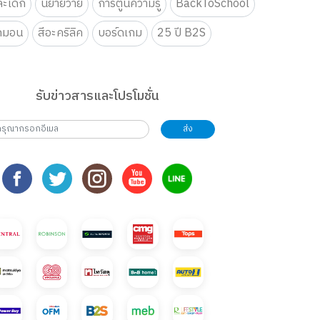
ะเด็ก
นิยายวาย
การ์ตูนความรู้
BackToSchool
กมอน
สีอะคริลิค
บอร์ดเกม
25 ปี B2S
รับข่าวสารและโปรโมชั่น
ส่ง