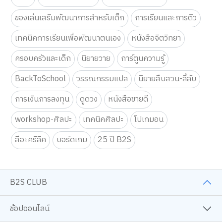
ของเล่นเสริมพัฒนาการสำหรับเด็ก
การเรียนและการติว
เทคนิคการเรียนเพื่อพัฒนาตนเอง
หนังสือจิตวิทยา
ครอบครัวและเด็ก
นิยายวาย
การ์ตูนความรู้
BackToSchool
วรรณกรรมแปล
นิยายสืบสวน-ลี้ลับ
การเงินการลงทุน
ดูดวง
หนังสือขายดี
workshop-ศิลปะ
เทคนิคศิลปะ
โปเกมอน
สีอะคริลิค
บอร์ดเกม
25 ปี B2S
B2S CLUB
ช้อปออนไลน์