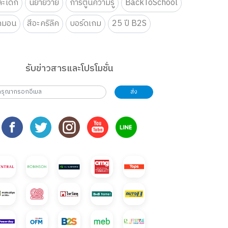
ะเด็ก
นิยายวาย
การ์ตูนความรู้
BackToSchool
กมอน
สีอะคริลิค
บอร์ดเกม
25 ปี B2S
รับข่าวสารและโปรโมชั่น
ส่ง