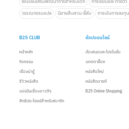
ของเล่นเสริมพัฒนาการสำหรับเด็ก
การเรียนและการติว
วรรณกรรมแปล
นิยายสืบสวน-ลี้ลับ
การเงินการลงทุ
B2S CLUB
ช้อปออนไลน์
หน้าหลัก
ข้อเสนอและโปรโมชั่น
กิจกรรม
แคตตาล็อก
เรื่องน่ารู้
หนังสือใหม่
รีวิวหนังสือ
หนังสือขายดี
แบ่งปันเรื่องราวดีๆ
B2S Online Shopping
สิทธิประโยชน์สำหรับสมาชิก