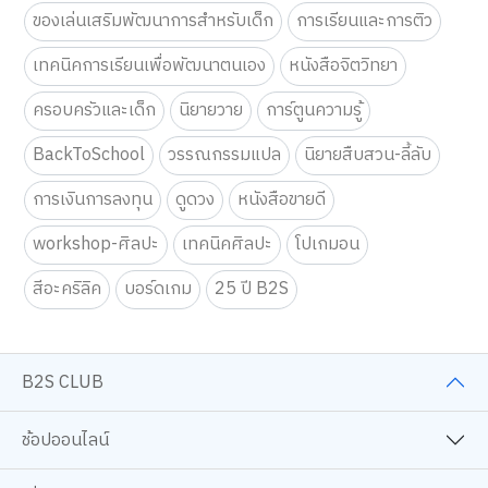
ของเล่นเสริมพัฒนาการสำหรับเด็ก
การเรียนและการติว
เทคนิคการเรียนเพื่อพัฒนาตนเอง
หนังสือจิตวิทยา
ครอบครัวและเด็ก
นิยายวาย
การ์ตูนความรู้
BackToSchool
วรรณกรรมแปล
นิยายสืบสวน-ลี้ลับ
การเงินการลงทุน
ดูดวง
หนังสือขายดี
workshop-ศิลปะ
เทคนิคศิลปะ
โปเกมอน
สีอะคริลิค
บอร์ดเกม
25 ปี B2S
B2S CLUB
ช้อปออนไลน์