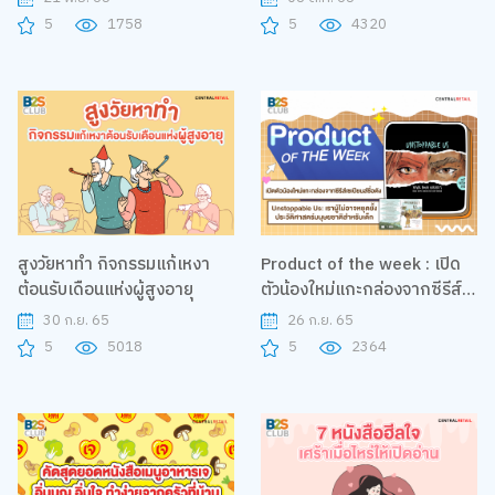
living วิทยาศาสตร์ของการใช้
ตอบว่าอ่านหนังสือแล้วชีวิตจะดี
5
1758
5
4320
ชีวิต"
ขึ้นอย่างไร
สูงวัยหาทำ กิจกรรมแก้เหงา​
Product of the week : เปิด
ต้อนรับเดือนแห่งผู้สูงอายุ​
ตัวน้องใหม่แกะกล่องจากซีรีส์
เซเปียนส์ชื่อดัง Unstoppable
30 ก.ย. 65
26 ก.ย. 65
Us: เราผู้ไม่อาจหยุดยั้ง
5
5018
5
2364
ประวัติศาสตร์มนุษยชาติสำหรับ
เด็ก