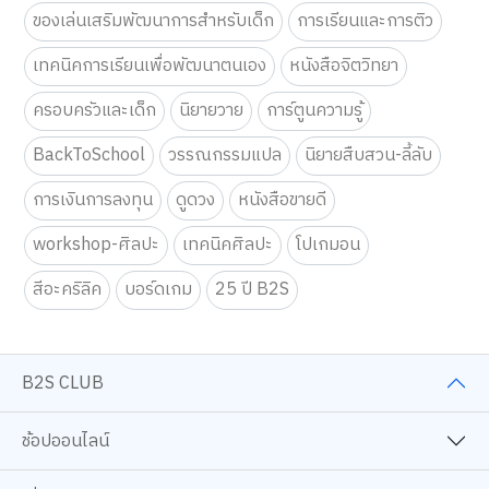
ของเล่นเสริมพัฒนาการสำหรับเด็ก
การเรียนและการติว
เทคนิคการเรียนเพื่อพัฒนาตนเอง
หนังสือจิตวิทยา
ครอบครัวและเด็ก
นิยายวาย
การ์ตูนความรู้
BackToSchool
วรรณกรรมแปล
นิยายสืบสวน-ลี้ลับ
การเงินการลงทุน
ดูดวง
หนังสือขายดี
workshop-ศิลปะ
เทคนิคศิลปะ
โปเกมอน
สีอะคริลิค
บอร์ดเกม
25 ปี B2S
B2S CLUB
ช้อปออนไลน์