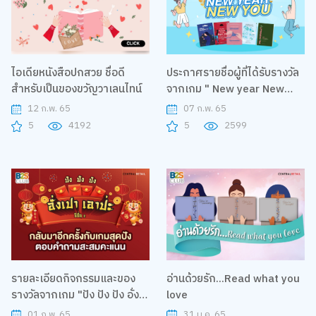
ไอเดียหนังสือปกสวย ชื่อดี
ประกาศรายชื่อผู้ที่ได้รับรางวัล
สำหรับเป็นของขวัญวาเลนไทน์
จากเกม " New year New
you"
12 ก.พ. 65
07 ก.พ. 65
5
4192
5
2599
รายละเอียดกิจกรรมและของ
อ่านด้วยรัก...Read what you
รางวัลจากเกม "ปัง ปัง ปัง อั่ง
love
เปา เอาปะ ซีซั่น2"
01 ก.พ. 65
31 ม.ค. 65