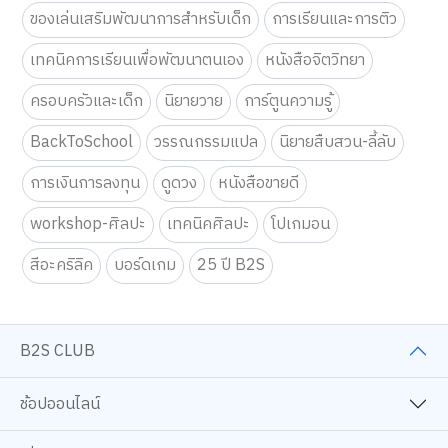
ของเล่นเสริมพัฒนาการสำหรับเด็ก
การเรียนและการติว
เทคนิคการเรียนเพื่อพัฒนาตนเอง
หนังสือจิตวิทยา
ครอบครัวและเด็ก
นิยายวาย
การ์ตูนความรู้
BackToSchool
วรรณกรรมแปล
นิยายสืบสวน-ลี้ลับ
การเงินการลงทุน
ดูดวง
หนังสือขายดี
workshop-ศิลปะ
เทคนิคศิลปะ
โปเกมอน
สีอะคริลิค
บอร์ดเกม
25 ปี B2S
B2S CLUB
ช้อปออนไลน์