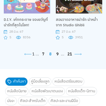
D.I.Y. เค้กกระดาษ ของขวัญที่
สอนวาดอาหารน่ารัก น่าหม่ำ
น่ารักที่สุดในโลก!
จาก Studio Ghibli
28 มิ.ย. 67
27 มิ.ย. 67
5
8356
5
3951
1
…
7
8
9
…
21
คำค้นหา
คู่มือเลี้ยงลูก
หนังสือเตรียมสอบ
หนังสือนิยาย
หนังสือพัฒนาตนเอง
หนังสือเด็ก-นิทาน
มังงะ
ศิลปะสำหรับเด็ก
ศิลปะและงานฝีมือ