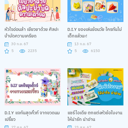
หัวใจอ่อนล้า เยียวยาด้วย ศิลปะ
D.I.Y ของเล่นย้อนวัย ใครทันไม่
บำบัดความเครียด
เด็กแล้วนะ!
30 ก.ย. 67
13 ก.ย. 67
5
2235
5
6150
D.I.Y แจกันสุดคิ้วท์ จากขวดนม
แชร์ไอเดีย ตกแต่งหัวข้อใบงาน
เปรี้ยว
ให้น่ารัก น่าอ่าน
27 ส.ค. 67
23 ส.ค. 67