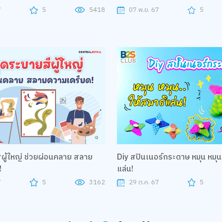
7
5
5418
07 พ.ย. 67
5
ยผ่อนคลาย สลาย
Diy สปินเนอร์กระดาษ หมุน หมุน.
!
แล่น!
7
5
3162
29 ต.ค. 67
5