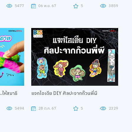
5477
06 พ.ย. 67
5
3859
.ให้สมาธิ
แจกไอเดีย DIY ศิลปะจากก๊วนพี่ผี
5494
28 ต.ค. 67
5
2329