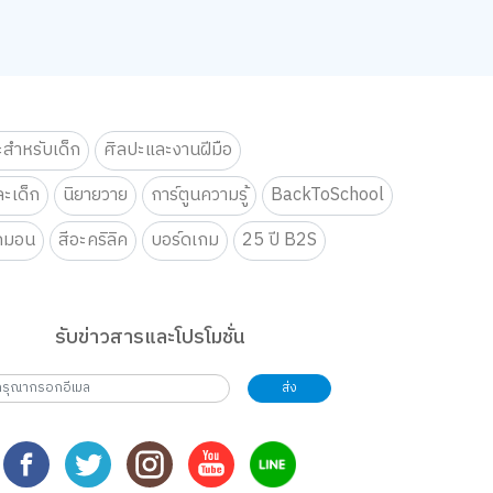
ะสำหรับเด็ก
ศิลปะและงานฝีมือ
ะเด็ก
นิยายวาย
การ์ตูนความรู้
BackToSchool
กมอน
สีอะคริลิค
บอร์ดเกม
25 ปี B2S
รับข่าวสารและโปรโมชั่น
ส่ง