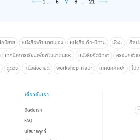
1
…
6
7
8
…
21
สือนิยาย
หนังสือพัฒนาตนเอง
หนังสือเด็ก-นิทาน
มังงะ
ศิลป
เทคนิคการเรียนเพื่อพัฒนาตนเอง
หนังสือจิตวิทยา
ครอบครัวแล
น
ดูดวง
หนังสือขายดี
workshop-ศิลปะ
เทคนิคศิลปะ
โปเ
เกี่ยวกับเรา
ติดต่อเรา
FAQ
นโยบายคุกกี้