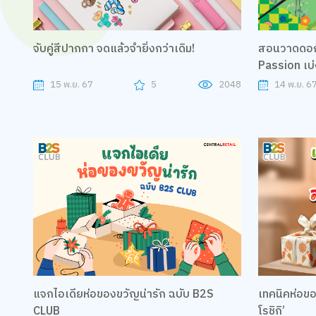
จับคู่สีปากกา จดแล้วจำยิ่งกว่าเดิม!
สอนวาดดอก
Passion เบ่
15 พ.ย. 67
5
2048
14 พ.ย. 6
แจกไอเดียห่อของขวัญน่ารัก ฉบับ B2S
เทคนิคห่อของขว
CLUB
โรชิกิ’