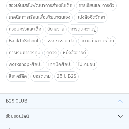
ของเล่นเสริมพัฒนาการสำหรับเด็ก
การเรียนและการติว
เทคนิคการเรียนเพื่อพัฒนาตนเอง
หนังสือจิตวิทยา
ครอบครัวและเด็ก
นิยายวาย
การ์ตูนความรู้
BackToSchool
วรรณกรรมแปล
นิยายสืบสวน-ลี้ลับ
การเงินการลงทุน
ดูดวง
หนังสือขายดี
workshop-ศิลปะ
เทคนิคศิลปะ
โปเกมอน
สีอะคริลิค
บอร์ดเกม
25 ปี B2S
B2S CLUB
ช้อปออนไลน์