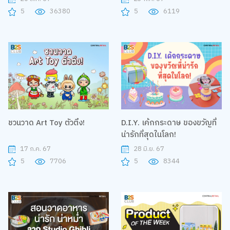
5
36380
5
6119
ชวนวาด Art Toy ตัวตึง!
D.I.Y. เค้กกระดาษ ของขวัญที่
น่ารักที่สุดในโลก!
17 ก.ค. 67
28 มิ.ย. 67
5
7706
5
8344