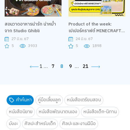
สอนวาดอาหารน่ารัก น่าหม่ำ
Product of the week:
จาก Studio Ghibli
เปเปอร์คราฟต์ MINECRAFT
ชุดประดิษฐ์แสนสนุกจาก UHU
27 มิ.ย. 67
24 มิ.ย. 67
5
3933
5
1898
1
…
7
8
9
…
21
คำค้นหา
คู่มือเลี้ยงลูก
หนังสือเตรียมสอบ
หนังสือนิยาย
หนังสือพัฒนาตนเอง
หนังสือเด็ก-นิทาน
มังงะ
ศิลปะสำหรับเด็ก
ศิลปะและงานฝีมือ