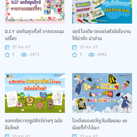
D.I.Y แจกันสุดคิ้วท์ จากขวดนม
แชร์ไอเดีย ตกแต่งหัวข้อใบงาน
เปรี้ยว
ให้น่ารัก น่าอ่าน
27 ส.ค. 67
23 ส.ค. 67
5
2472
5
6881
แจกทริควาดรูปสัตว์ง่ายๆ ฉบับ
ไอเดียของขวัญวันเรียนจบ งบ
มือใหม่!
น้อยก็ทำได้นะ!
20 ส.ค. 67
23 ก.ค. 67